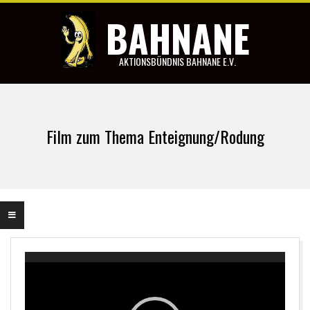
Skip
BAHNANE
to
content
AKTIONSBÜNDNIS BAHNANE E.V.
Primary
Navigation
Film zum Thema Enteignung/Rodung
Menu
Video-
Player