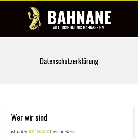
Skip
BAHNANE
to
content
AKTIONSBÜNDNIS BAHNANE E.V.
Primary
Navigation
Datenschutzerklärung
Menu
Wer wir sind
h
ist unter
BA
NANE
beschrieben.